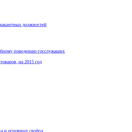
 вакантных должностей
ебному поведению госслужащих
товаров, на 2015 год
ка и основных свобод