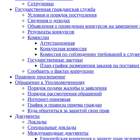
Сотрудники
Государственная гражданская служба
Условия и порядок поступления
Сведения о доходах
Объявления о проведении конкурсов на замещение
Результаты конкурсов
Комиссии
Аттестационная
Конкурсная комиссия
Комиссия по соблюдению требований к служ
Государственные закупки
План-график размещения заказов на поставки 
Сообщить о фактах коррупции
Правовое просвещение
Обращение к Уполномоченному
Порядок подачи жалобы и заявления
Порядок рассмотрения обращений
Интернет-приемная
График и правила приема граждан
Куда обратиться за защитой свои прав
Документы
Доклады
Специальные доклады
Международные документы
Европейская конвенция о защите прав челове