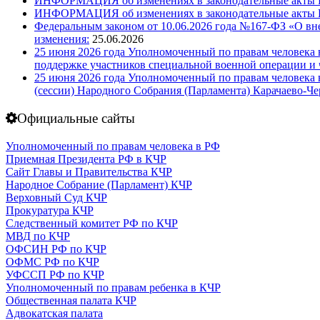
ИНФОРМАЦИЯ об изменениях в законодательные акты Ро
ИНФОРМАЦИЯ об изменениях в законодательные акты Ро
Федеральным законом от 10.06.2026 года №167-ФЗ «О вн
изменения:
25.06.2026
25 июня 2026 года Уполномоченный по правам человека 
поддержке участников специальной военной операции и 
25 июня 2026 года Уполномоченный по правам человека в
(сессии) Народного Собрания (Парламента) Карачаево-Ч
Официальные сайты
Уполномоченный по правам человека в РФ
Приемная Президента РФ в КЧР
Сайт Главы и Правительства КЧР
Народное Собрание (Парламент) КЧР
Верховный Суд КЧР
Прокуратура КЧР
Следственный комитет РФ по КЧР
МВД по КЧР
ОФСИН РФ по КЧР
ОФМС РФ по КЧР
УФССП РФ по КЧР
Уполномоченный по правам ребенка в КЧР
Общественная палата КЧР
Адвокатская палата