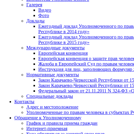
Галерея
Видео
Фото
Доклады
Ежегодный доклад Уполномоченного по правам
Республике в 2014 году»
Ежегодный доклад Уполномоченного по правам
Республике в 2015 году»
Международные документы
Европейская конвенция
Европейская конвенция о защите прав челове
Жалоба в Европейский Суд по правам челове
Инструкция для лиц, заполняющих формуляр ж
Нормативные документы
Закон Карачаево-Черкесской Республики от 1
Закон Карачаево-Черкесской Республики от 1
Федеральный закон от 21.11.2011 N 324-ФЗ 
Специальные доклады
Контакты
Адрес и местоположение
Уполномоченные по правам человека в субъектах 
Обращение к Уполномоченному
График и правила приема граждан
Интернет-приемная
Куда обратиться за защитой свои прав