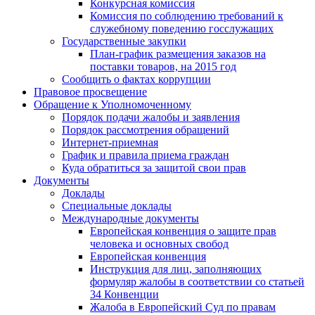
Конкурсная комиссия
Комиссия по соблюдению требований к
служебному поведению госслужащих
Государственные закупки
План-график размещения заказов на
поставки товаров, на 2015 год
Сообщить о фактах коррупции
Правовое просвещение
Обращение к Уполномоченному
Порядок подачи жалобы и заявления
Порядок рассмотрения обращений
Интернет-приемная
График и правила приема граждан
Куда обратиться за защитой свои прав
Документы
Доклады
Специальные доклады
Международные документы
Европейская конвенция о защите прав
человека и основных свобод
Европейская конвенция
Инструкция для лиц, заполняющих
формуляр жалобы в соответствии со статьей
34 Конвенции
Жалоба в Европейский Суд по правам