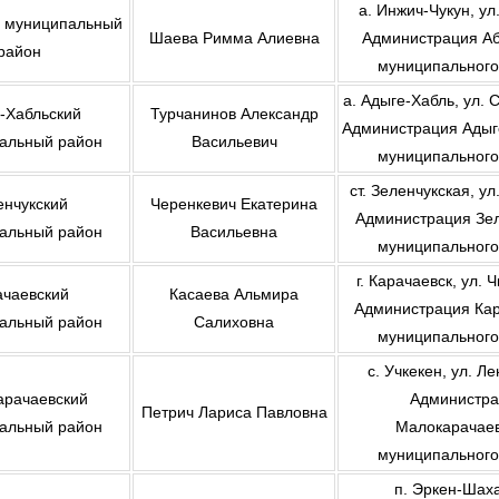
а. Инжич-Чукун, ул
й муниципальный
Шаева Римма Алиевна
Администрация Аб
район
муниципального
а. Адыге-Хабль, ул. 
-Хабльский
Турчанинов Александр
Администрация Адыг
альный район
Васильевич
муниципального
ст. Зеленчукская, ул
енчукский
Черенкевич Екатерина
Администрация Зел
альный район
Васильевна
муниципального
г. Карачаевск, ул. 
ачаевский
Касаева Альмира
Администрация Кар
альный район
Салиховна
муниципального
с. Учкекен, ул. Л
арачаевский
Администра
Петрич Лариса Павловна
альный район
Малокарачаев
муниципального
п. Эркен-Шаха