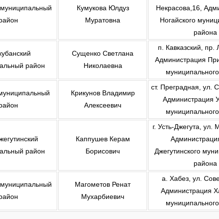
 муниципальный
Кумукова Юлдуз
Некрасова,16, Адм
район
Муратовна
Ногайского муниц
района
п. Кавказский, пр.
кубанский
Сущенко Светлана
Администрация При
альный район
Николаевна
муниципального
ст. Преградная, ул. 
 муниципальный
Крикунов Владимир
Администрация У
район
Алексеевич
муниципального
г. Усть-Джегута, ул.
жегутинский
Каппушев Керам
Администрация
альный район
Борисович
Джегутинского мун
района
а. Хабез, ул. Сов
 муниципальный
Магометов Ренат
Администрация Х
район
Мухарбиевич
муниципального