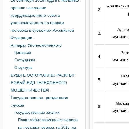
16 сентября 2015 года в г. Нальчике
Абазински
прошло заседание
2.
координационного совета
уполномоченных по правам
Адыге
человека в субъектах Российской
3.
муницип
Федерации.
Аппарат Уполномоченного
Вакансии
Зел
4.
муницип
Сотрудники
Структура
БУДЬТЕ ОСТОРОЖНЫ: РАСКРЫТ
Кар
5.
НОВЫЙ ВИД ТЕЛЕФОННОГО
муницип
МОШЕННИЧЕСТВА!
Государственная гражданская
Малок
служба
6.
муницип
Государственные закупки
План-график размещения заказов
на поставки товаров, на 2015 год