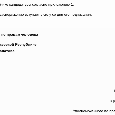
блике кандидатуры согласно приложению 1.
аспоряжение вступает в силу со дня его подписания.
 по правам человека
еркесской Республике
малатова
к 
Уполномоченного по пр