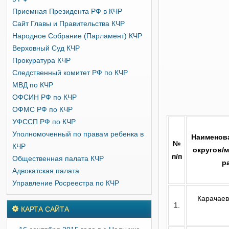
Приемная Президента РФ в КЧР
Сайт Главы и Правительства КЧР
Народное Собрание (Парламент) КЧР
Верховный Суд КЧР
Прокуратура КЧР
Следственный комитет РФ по КЧР
МВД по КЧР
ОФСИН РФ по КЧР
ОФМС РФ по КЧР
УФССП РФ по КЧР
Уполномоченный по правам ребенка в
Наименова
№
КЧР
округов/
п/п
Общественная палата КЧР
р
Адвокатская палата
Управление Росреестра по КЧР
Карачаев
1.
КАРТА САЙТА