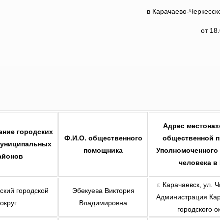
в Карачаево-Черкесск
от 18
Адрес местона
ние городских
Ф.И.О. общественного
общественной 
муниципальных
помощника
Уполномоченного 
айонов
человека в
г. Карачаевск, ул. 
ский городской
Эбекуева Виктория
Администрация Кар
округ
Владимировна
городского о