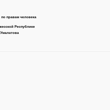
 по правам человека
чаево-Черкесской Респу
латова