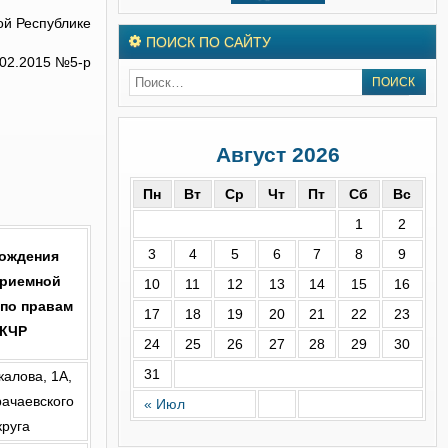
ой Республике
ПОИСК ПО САЙТУ
.02.2015 №5-р
Август 2026
Пн
Вт
Ср
Чт
Пт
Сб
Вс
1
2
3
4
5
6
7
8
9
хождения
приемной
10
11
12
13
14
15
16
по правам
17
18
19
20
21
22
23
 КЧР
24
25
26
27
28
29
30
31
Чкалова, 1А,
ачаевского
« Июл
круга