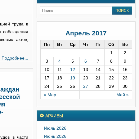
,
цией труда в
я соблюдения
Апрель 2017
вовых актов,
Пн
Вт
Ср
Чт
Пт
Сб
Вс
1
2
Подробнее...
3
4
5
6
7
8
9
10
11
12
13
14
15
16
17
18
19
20
21
22
23
24
25
26
27
28
29
30
раждан
« Мар
Май »
есской
ия
-
АРХИВЫ
Июль 2026
Июнь 2026
удов в части