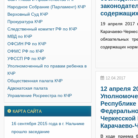
законодате
Народное Собрание (Парламент) КЧР
содержащих
Верховный Суд КЧР
Прокуратура КЧР
19 апреля 2017 
Следственный комитет РФ по КЧР
Карачаево-Черке
МВД по КЧР
обязательных тр
ОФСИН РФ по КЧР
содержащих нормы 
ОФМС РФ по КЧР
УФССП РФ по КЧР
Уполномоченный по правам ребенка в
КЧР
12.04.2017
Общественная палата КЧР
12 апреля 2
Адвокатская палата
Уполномоче
Управление Росреестра по КЧР
Республике 
Федерально
КАРТА САЙТА
Черкесской
16 сентября 2015 года в г. Нальчике
Карачаево-
прошло заседание
В ходе приема б