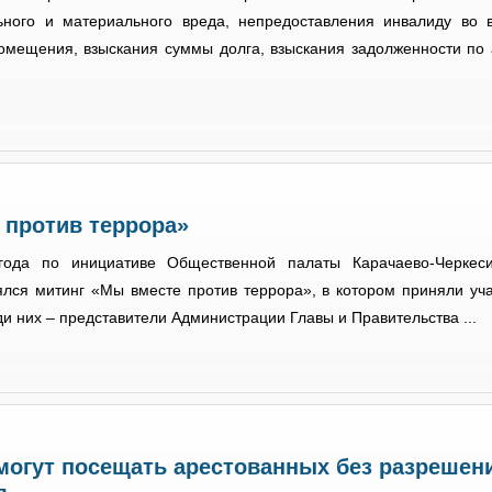
ьного и материального вреда, непредоставления инвалиду во 
омещения, взыскания суммы долга, взыскания задолженности по
 против террора»
года по инициативе Общественной палаты Карачаево-Черкес
ялся митинг «Мы вместе против террора», в котором приняли уч
ди них – представители Администрации Главы и Правительства ...
могут посещать арестованных без разрешен