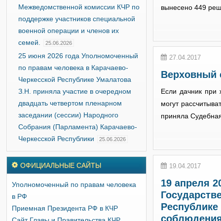
Межведомственной комиссии КЧР по
вынесено 449 реш
поддержке участников специальной
военной операции и членов их
семей.
25.06.2026
25 июня 2026 года Уполномоченный
27.04.2017
по правам человека в Карачаево-
Верховный с
Черкесской Республике Умалатова
З.Н. приняла участие в очередном
Если дачник при 
двадцать четвертом пленарном
могут рассчитыва
заседании (сессии) Народного
приняла Судебная
Собрания (Парламента) Карачаево-
Черкесской Республики
25.06.2026
ОФИЦИАЛЬНЫЕ САЙТЫ
19.04.2017
19 апреля 2
Уполномоченный по правам человека
Государстве
в РФ
Республике
Приемная Президента РФ в КЧР
соблюдения
Сайт Главы и Правительства КЧР