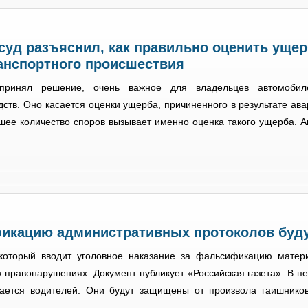
уд разъяснил, как правильно оценить ущер
анспортного происшествия
принял решение, очень важное для владельцев автомобил
ств. Оно касается оценки ущерба, причиненного в результате авар
шее количество споров вызывает именно оценка такого ущерба. 
икацию административных протоколов буду
оторый вводит уголовное наказание за фальсификацию матер
 правонарушениях. Документ публикует «Российская газета». В п
сается водителей. Они будут защищены от произвола гаишников
..