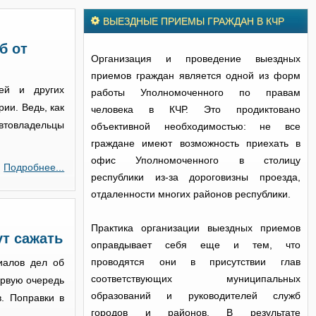
ВЫЕЗДНЫЕ ПРИЕМЫ ГРАЖДАН В КЧР
б от
Организация и проведение выездных
приемов граждан является одной из форм
ей и других
работы Уполномоченного по правам
ии. Ведь, как
человека в КЧР. Это продиктовано
Автовладельцы
объективной необходимостью: не все
граждане имеют возможность приехать в
офис Уполномоченного в столицу
Подробнее...
республики из-за дороговизны проезда,
отдаленности многих районов республики.
Практика организации выездных приемов
т сажать
оправдывает себя еще и тем, что
проводятся они в присутствии глав
иалов дел об
соответствующих муниципальных
ервую очередь
образований и руководителей служб
. Поправки в
городов и районов. В результате