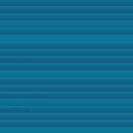
нный по правам человека в КЧР Зарема Наз
приняла участие в оперативном совещании 
 по КЧР по итогам деятельности за I полуг
23 июля 2014 года Уполномоченный по правам человека
Черкесской Республике Зарема Назировна Умалатова пр
в оперативном совещании Отдела ФСИН России по К
деятельности за I полугодие 2014 года. На совещании ...
тных должностей
 поведению госслужащих
в, на 2015 год