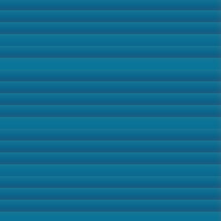
ировна
Организация и проведение выездных
Отдела
приемов граждан является одной из форм
одие 2014
работы Уполномоченного по правам
человека в КЧР. Это продиктовано
 в Карачаево-
объективной необходимостью: не все
иняла участие
граждане имеют возможность приехать в
ЧР по итогам
офис Уполномоченного в столицу
республики из-за дороговизны проезда,
отдаленности многих районов республики.
Подробнее...
Практика организации выездных приемов
оправдывает себя еще и тем, что
проводятся они в присутствии глав
соответствующих муниципальных
образований и руководителей служб
городов и районов. В результате
значительную часть вопросов удается
решать на месте.