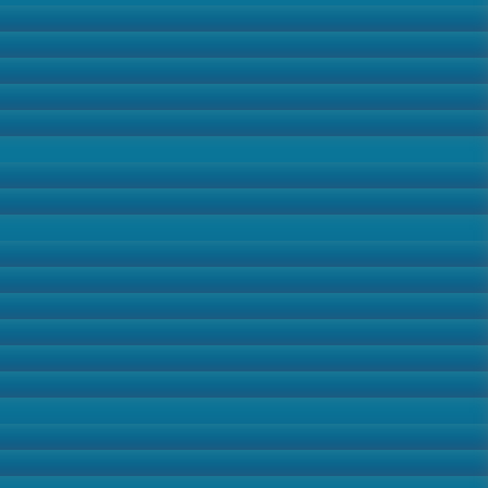
Выездные приемы показали, что
соблюдение и защита социально-
экономических прав является наиболее
значимым для населения республики и
требуют приоритетного решения. Это, в
первую очередь, вопросы, связанные с
обеспечением жильем, коммунальным
обслуживанием, социальным обеспечением
и трудоустройством. Поступают в последнее
время и жалобы по вопросам земельных
отношений.
В мероприятии принимают участие главы
муниципальных образований и
руководители городских и районных служб,
которые дают разъяснения по
направлениям деятельности, а иногда и
решают вопросы на месте. Во время