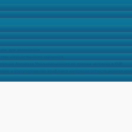
ции, для заполнения
ствах имущественного характера
упции Аппарата Уполномоченного по правам человека в КЧР
нию и урегулированию конфликта интересов (аттестационная ком