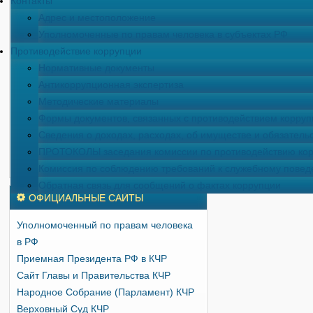
Контакты
военной операции и членов их
Адрес и местоположение
семей.
25.06.2026
Уполномоченные по правам человека в субъектах РФ
25 июня 2026 года Уполномоченный
Противодействие коррупции
по правам человека в Карачаево-
Нормативные документы
Черкесской Республике Умалатова
Антикоррупционная экспертиза
З.Н. приняла участие в очередном
Методические материалы
двадцать четвертом пленарном
Формы документов, связанных с противодействием корруп
заседании (сессии) Народного
Сведения о доходах, расходах, об имуществе и обязатель
Собрания (Парламента) Карачаево-
ПРОТОКОЛЫ заседания комиссии по противодействию корр
Черкесской Республики
25.06.2026
Комиссия по соблюдению требований к служебному поведе
Обратная связь для сообщений о фактах коррупции
ОФИЦИАЛЬНЫЕ САЙТЫ
Уполномоченный по правам человека
в РФ
Приемная Президента РФ в КЧР
Сайт Главы и Правительства КЧР
Народное Собрание (Парламент) КЧР
Верховный Суд КЧР