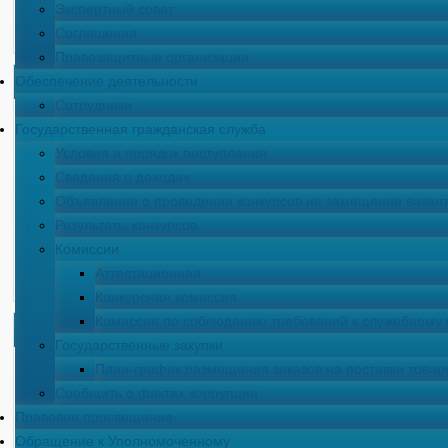
Экспертный совет
Уполномоче
Соглашения
Умалатова 
Правозащитные организации
ФСИН России
Обеспечение деятельности
ДЕЯТЕЛЬНОСТЬ
года
Сотрудники
Все новости
Государственная гражданская служба
Встречи
Условия и порядок поступления
Мероприятия
Сведения о доходах
Поездки
Объявления о проведении конкурсов на замещение вакан
Результаты конкурсов
Правовое просвещение
Комиссии
Проверки
Аттестационная
Совещания
Конкурсная комиссия
Комиссия по соблюдению требований к служебному
ПОСЛЕДНИЕ НОВОСТИ
Государственные закупки
ИНФОРМАЦИЯ об изменениях в
План-график размещения заказов на поставки товаро
законодательные акты Российской
Сообщить о фактах коррупции
Правовое просвещение
Федерации, внесенных
Обращение к Уполномоченному
Федеральным законом от 10 июня