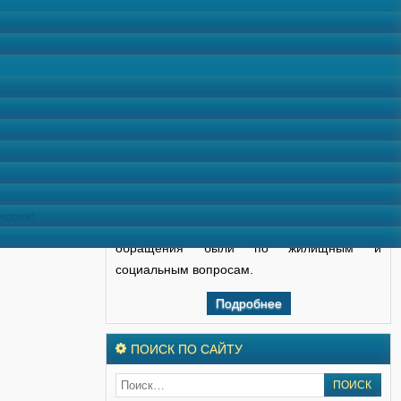
выездных приемов разъяснения даны 30
гражданам, которые удовлетворены
разъяснениями. Принято на рассмотрение
10 заявлений.
По окончании приема Уполномоченный
подводит его итоги и проводит беседу с
руководством города или района о
соблюдении прав и законных интересов
граждан, анализирует характер обращений
иссия)
граждан. В большинстве районов
обращения были по жилищным и
социальным вопросам.
Подробнее
ПОИСК ПО САЙТУ