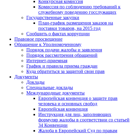
Конкурсная комиссия
Комиссия по соблюдению требований к
служебному поведению госслужащих
Государственные закупки
План-график размещения заказов на
поставки товаров, на 2015 год
Сообщить о фактах коррупции
Правовое просвещение
Обращение к Уполномоченному
Порядок подачи жалобы и заявления
Порядок рассмотрения обращений
Интернет-приемная
График и правила приема граждан
Куда обратиться за защитой свои прав
Документы
Доклады
Специальные доклады
Международные документы
Европейская конвенция о защите прав
человека и основных свобод
Европейская конвенция
Инструкция для лиц, заполняющих
формуляр жалобы в соответствии со статьей
34 Конвенции
Жалоба в Европейский Суд по правам