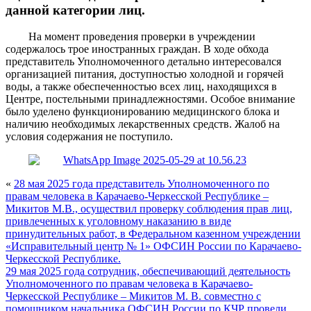
данной категории лиц.
На момент проведения проверки в учреждении
содержалось трое иностранных граждан. В ходе обхода
представитель Уполномоченного детально интересовался
организацией питания, доступностью холодной и горячей
воды, а также обеспеченностью всех лиц, находящихся в
Центре, постельными принадлежностями. Особое внимание
было уделено функционированию медицинского блока и
наличию необходимых лекарственных средств. Жалоб на
условия содержания не поступило.
«
28 мая 2025 года представитель Уполномоченного по
правам человека в Карачаево-Черкесской Республике –
Микитов М.В., осуществил проверку соблюдения прав лиц,
привлеченных к уголовному наказанию в виде
принудительных работ, в Федеральном казенном учреждении
«Исправительный центр № 1» ОФСИН России по Карачаево-
Черкесской Республике.
29 мая 2025 года сотрудник, обеспечивающий деятельность
Уполномоченного по правам человека в Карачаево-
Черкесской Республике – Микитов М. В. совместно с
помощником начальника ОФСИН России по КЧР провели