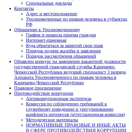
Специальные доклады
Контакты
Адрес и местоположение
Уполномоченные по правам человека в субъектах
РФ
Обращение к Уполномоченному
График и правила приема граждан
Интернет-приемная
Куда обратиться за защитой свои прав
Порядок подачи жалобы и заявления
Порядок рассмотрения обращений
Объявлен конкурс на замещение вакантной должности
государственной гражданской службы Карачаево-
Черкесской Республики ведущий специалист 3 разряда
Аппарата Уполномоченного по правам человека в
Карачаево-Черкесской Республике
Правовое просвещение
Противодействие коррупции
Антикоррупционная экспертиза
Комиссия по соблюдению требований к
служебному поведению и урегулированию
конфликта интересов (аттестационная комиссия)
Методические материалы
НОРМАТИВНЫЕ ПРАВОВЫЕ И ИНЫЕ АКТЫ
В СФЕРЕ ПРОТИВОДЕЙСТВИЯ КОРРУПЦИИ